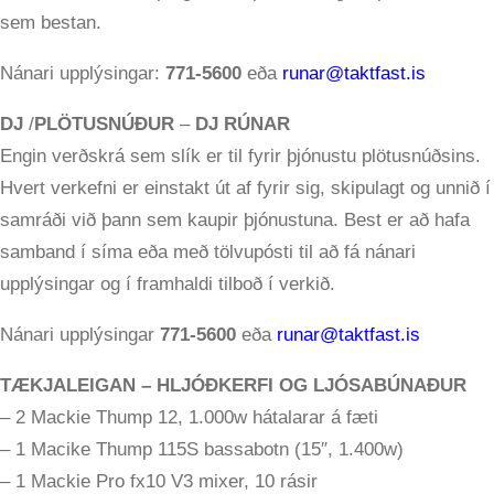
sem bestan.
Nánari upplýsingar:
771-5600
eða
runar@taktfast.is
DJ
/
PLÖTUSNÚÐUR
–
DJ RÚNAR
Engin verðskrá sem slík er til fyrir þjónustu plötusnúðsins.
Hvert verkefni er einstakt út af fyrir sig, skipulagt og unnið í
samráði við þann sem kaupir þjónustuna. Best er að hafa
samband í síma eða með tölvupósti til að fá nánari
upplýsingar og í framhaldi tilboð í verkið.
Nánari upplýsingar
771-5600
eða
runar@taktfast.is
TÆKJALEIGAN
– HLJÓÐKERFI OG LJÓSABÚNAÐUR
– 2 Mackie Thump 12, 1.000w hátalarar á fæti
– 1 Macike Thump 115S bassabotn (15″, 1.400w)
– 1 Mackie Pro fx10 V3 mixer, 10 rásir