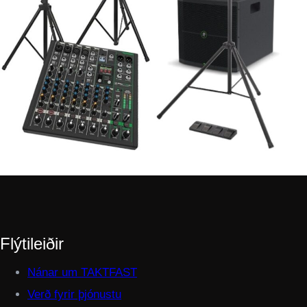
Flýtileiðir
Nánar um TAKTFAST
Verð fyrir þjónustu