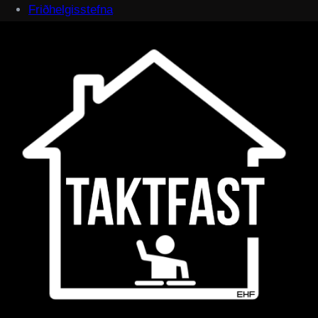
Friðhelgisstefna