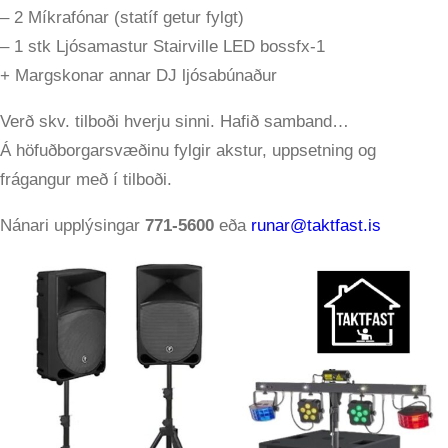
– 2 Míkrafónar (statíf getur fylgt)
– 1 stk Ljósamastur Stairville LED bossfx-1
+ Margskonar annar DJ ljósabúnaður
Verð skv. tilboði hverju sinni. Hafið samband…
Á höfuðborgarsvæðinu fylgir akstur, uppsetning og
frágangur með í tilboði.
Nánari upplýsingar
771-5600
eða
runar@taktfast.is