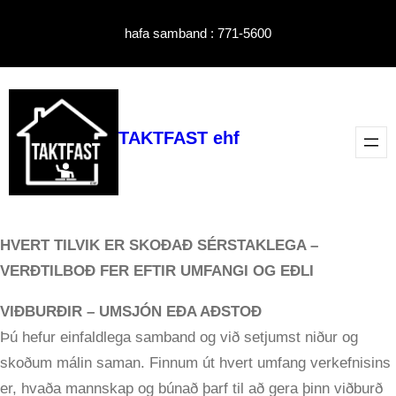
Skip
hafa samband : 771-5600
to
content
TAKTFAST ehf
HVERT TILVIK ER SKOÐAÐ SÉRSTAKLEGA –
VERÐTILBOÐ FER EFTIR UMFANGI OG EÐLI
VIÐBURÐIR
– UMSJÓN EÐA AÐSTOÐ
Þú hefur einfaldlega samband og við setjumst niður og
skoðum málin saman. Finnum út hvert umfang verkefnisins
er, hvaða mannskap og búnað þarf til að gera þinn viðburð