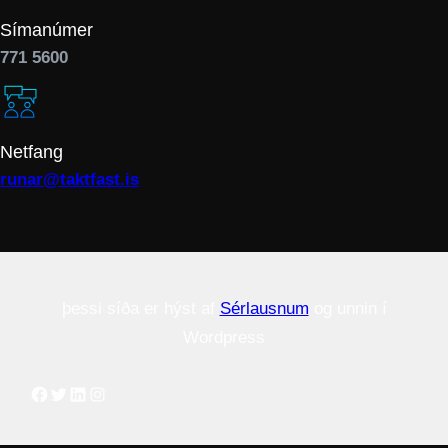
Símanúmer
771 5600
Netfang
runar@taktfast.is
þessi síða er hýst af
Sérlausnum
og unnin í
Wordpress
Facebook
Twitter
LinkedIn
Instagram